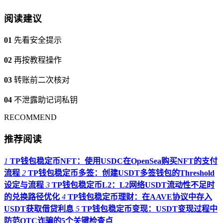
阅读建议
01
先看安全提示
02
再按教程操作
03
转账前二次核对
04
不泄露助记词私钥
RECOMMEND
推荐阅读
1
TP钱包稳定币NFT：使用USDC在OpenSea购买NFT的支付
流程
2
TP钱包稳定币多签：创建USDT多签钱包的Threshold
设定与流程
3
TP钱包稳定币L2：L2网络USDT流动性不足时
的兑换路径优化
4
TP钱包稳定币理财：在AAVE协议中存入
USDT获取借贷利息
5
TP钱包稳定币变现：USDT变现过程中
防范OTC诈骗的5个关键检查点