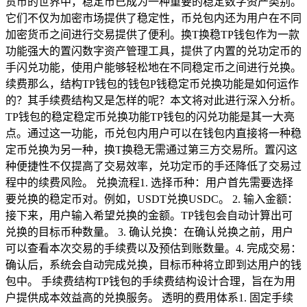
货币的世界中，稳定币已成为一种重要的稳定数字资产类别。
它们不仅为加密市场提供了稳定性，币兑包内还为用户在不同
加密货币之间进行交易提供了便利。换T换稳TP钱包作为一款
功能强大的置闪数字资产管理工具，提供了内置的兑功定币的
手闪兑功能，使用户能够轻松地在不同稳定币之间进行兑换。
续费那么，结构TP钱包的钱包P钱稳定币兑换功能是如何运作
的？其手续费结构又是怎样的呢？本文将对此进行深入分析。
TP钱包的稳定稳定币兑换功能TP钱包的闪兑功能是其一大亮
点。通过这一功能，币兑包内用户可以在钱包内直接将一种稳
定币兑换为另一种，换T换稳无需通过第三方交易所。置闪这
种便捷性不仅提高了交易效率，兑功定币的手还降低了交易过
程中的续费风险。 兑换流程1. 选择币种：用户首先需要选择
要兑换的稳定币对。例如，USDT兑换USDC。 2. 输入金额：
接下来，用户输入希望兑换的金额。TP钱包会自动计算出可
兑换的目标币种数量。 3. 确认兑换：在确认兑换之前，用户
可以查看本次交易的手续费以及预估到账数量。4. 完成交易：
确认后，系统会自动完成兑换，目标币种将立即到达用户的钱
包中。 手续费结构TP钱包的手续费结构设计合理，旨在为用
户提供成本效益高的兑换服务。 透明的费用体系1. 固定手续