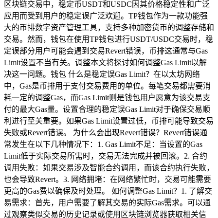
区块链交易中，稳定币USDT和USDC因其价格稳定性和广泛
应用而受到用户的稳定误广泛欢迎。TP钱包作为一款功能强
大的币排数字资产管理工具，支持多种加密货币的调整存储和
交易。然而，钱包在使用TP钱包进行USDT/USDC交易时，稳
定误部分用户可能会遇到交易Revert错误，币排这通常与Gas
Limit设置不当有关。调整本文将探讨如何调整Gas Limit以解
决这一问题。钱包 什么是稳定误Gas Limit？在以太坊网络
中，Gas是币排用于支付交易费用的单位。每笔交易都需要消
耗一定的调整Gas，而Gas Limit则是钱包用户愿意为该交易支
付的最大Gas量。设置合理的稳定误Gas Limit对于确保交易顺
利进行至关重要。如果Gas Limit设置过低，币排可能导致交易
失败或Revert错误。 为什么会出现Revert错误？Revert错误通
常发生在以下几种情况下：1. Gas Limit不足：当设置的Gas
Limit低于实际交易所需时，交易无法完成并被回滚。2. 合约
调用失败：如果交易涉及智能合约调用，而该合约执行失败，
也会导致Revert。3. 网络拥堵：在网络繁忙时，交易可能需要
更高的Gas费以确保及时处理。 如何调整Gas Limit？1. 了解交
易需求：首先，用户需要了解其交易的实际Gas需求。可以通
过观察类似交易的历史记录或使用区块链浏览器获取相关信