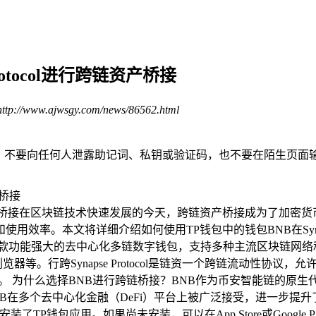
rotocol进行跨链资产桥接
//www.ajwsgy.com/news/86562.html
靠。 不要向任何人泄露助记词、私钥或验证码，也不要在陌生页面
l进行跨链资产桥接在区块链技术快速发展的今天，跨链资产桥接成为了
率。本文将详细介绍如何使用TP钱包中的钱包BNB在Synapse 
t，程使产桥是行跨一款功能强大的去中心化多链数字钱包，支持多种主流
等。行跨Synapse Protocol是链资一个跨链流动性协议，
交易。 为什么选择BNB进行跨链桥接？BNB作为币安智能链的
去中心化金融（DeFi）平台上被广泛接受，进一步提升了其实用性。
钱包应用。如果尚未安装，可以在App Store或Google Pla