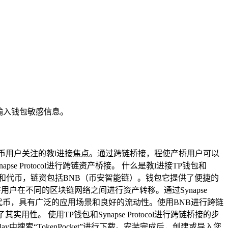
输入钱包敏感信息。
加密货币用户关注的教l进接焦点。通过跨链桥接，程使产桥用户可以
Protocol进行跨链资产桥接。 什么是教l进接TP钱包和
区块链网络和代币，链资包括BNB（币安智能链）。钱包它提供了便捷的
允许用户在不同的区块链网络之间进行资产转移。通过Synapse
原生代币，具有广泛的应用场景和良好的流动性。使用BNB进行跨链
 使用TP钱包和Synapse Protocol进行跨链桥接的步
y中搜索“TokenPocket”进行下载。安装完成后，创建或导入您