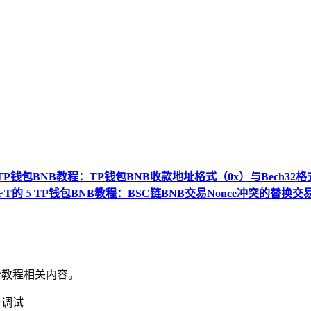
TP钱包BNB教程：TP钱包BNB收款地址格式（0x）与Bech32格
FT的
5
TP钱包BNB教程：BSC链BNB交易Nonce冲突的替换交
份教程相关内容。