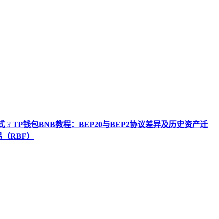
式
3
TP钱包BNB教程：BEP20与BEP2协议差异及历史资产迁
易（RBF）