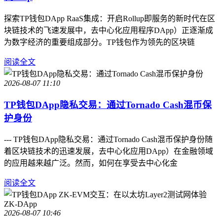
探索TP钱包DApp RaaS集成：开启Rollup即服务的新时代在区
块链技术的飞速发展中，去中心化应用程序DApp）正逐渐成
为数字经济的重要组成部分。TP钱包作为领先的区块链
阅读全文
2026-08-07 11:10
TP钱包DApp隐私交易：通过Tornado Cash混币保
护身份
--- TP钱包DApp隐私交易：通过Tornado Cash混币保护身份随
着区块链技术的迅速发展，去中心化应用DApp）在金融领域
的应用越来越广泛。然而，如何在享受去中心化金
阅读全文
2026-08-07 10:46