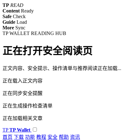
TP
READ
Content
Ready
Safe
Check
Guide
Load
More
Sync
TP WALLET READING HUB
正在打开安全阅读页
正文内容、安全提示、操作清单与推荐阅读正在加载...
正在载入正文内容
正在同步安全提醒
正在生成操作检查清单
正在加载相关文章
TP
TP Wallet
首页
下载
功能
教程
安全
帮助
资讯