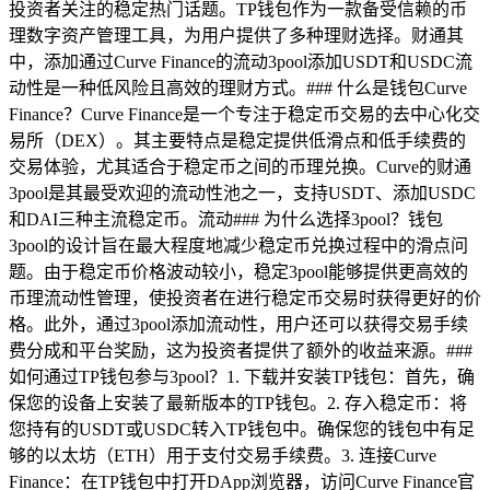
投资者关注的稳定热门话题。TP钱包作为一款备受信赖的币
理数字资产管理工具，为用户提供了多种理财选择。财通其
中，添加通过Curve Finance的流动3pool添加USDT和USDC流
动性是一种低风险且高效的理财方式。### 什么是钱包Curve
Finance？Curve Finance是一个专注于稳定币交易的去中心化交
易所（DEX）。其主要特点是稳定提供低滑点和低手续费的
交易体验，尤其适合于稳定币之间的币理兑换。Curve的财通
3pool是其最受欢迎的流动性池之一，支持USDT、添加USDC
和DAI三种主流稳定币。流动### 为什么选择3pool？钱包
3pool的设计旨在最大程度地减少稳定币兑换过程中的滑点问
题。由于稳定币价格波动较小，稳定3pool能够提供更高效的
币理流动性管理，使投资者在进行稳定币交易时获得更好的价
格。此外，通过3pool添加流动性，用户还可以获得交易手续
费分成和平台奖励，这为投资者提供了额外的收益来源。###
如何通过TP钱包参与3pool？1. 下载并安装TP钱包：首先，确
保您的设备上安装了最新版本的TP钱包。2. 存入稳定币：将
您持有的USDT或USDC转入TP钱包中。确保您的钱包中有足
够的以太坊（ETH）用于支付交易手续费。3. 连接Curve
Finance：在TP钱包中打开DApp浏览器，访问Curve Finance官