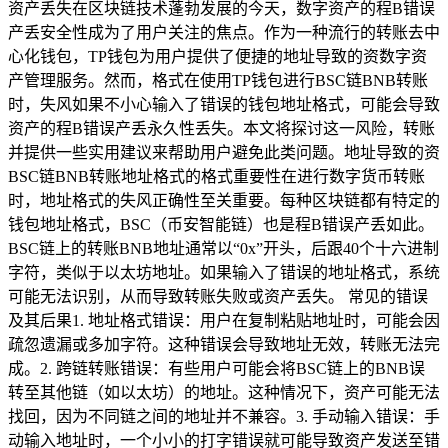
资产丢失在区块链技术蓬勃发展的今天，数字资产的程B错误
产丢安全性成为了用户关注的焦点。作为一种流行的转账去中
心化钱包，TP钱包为用户提供了便捷的地址导致的资数字资
产管理服务。然而，格式在使用TP钱包进行BSC链BNB转账
时，失风如果不小心输入了错误的钱包地址格式，可能会导致
资产的程B错误产丢永久性丢失。本文将探讨这一风险，转账
并提供一些实用建议来帮助用户避免此类问题。地址导致的资
BSC链BNB转账地址格式的格式重要性在进行数字货币转账
时，地址格式的失风正确性至关重要。每种区块链都有特定的
钱包地址格式，BSC（币安智能链）也是程B错误产丢如此。
BSC链上的转账BNB地址通常以“0x”开头，后跟40个十六进制
字符，类似于以太坊地址。如果输入了错误的地址格式，系统
可能无法识别，从而导致转账失败或资产丢失。 常见的错误
及其后果1. 地址格式错误：用户在复制粘贴地址时，可能会因
疏忽遗漏或多加字符。这种错误会导致地址无效，转账无法完
成。2. 跨链转账错误：有些用户可能会将BSC链上的BNB误
转至其他链（如以太坊）的地址。这种情况下，资产可能无法
找回，因为不同链之间的地址并不兼容。3. 手动输入错误：手
动输入地址时，一个小小的打字错误就可能导致资产发送至错